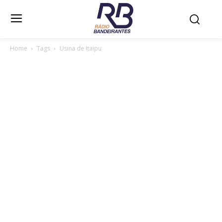
Home
Tags
Usina de Itaipu