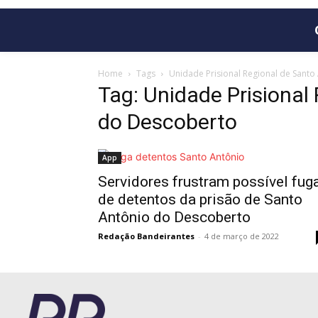
Home
Tags
Unidade Prisional Regional de Sant
Tag: Unidade Prisional
do Descoberto
App
Servidores frustram possível fug
de detentos da prisão de Santo
Antônio do Descoberto
Redação Bandeirantes
-
4 de março de 2022