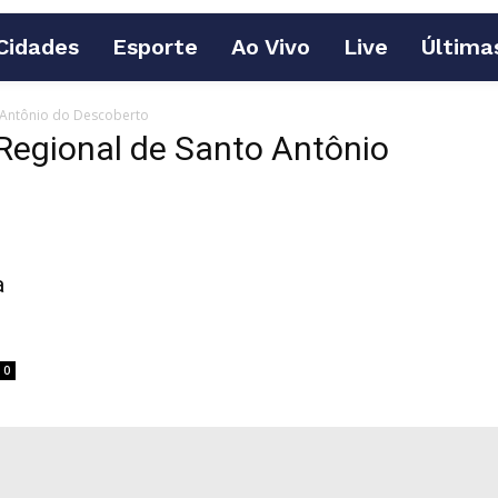
Cidades
Esporte
Ao Vivo
Live
Última
o Antônio do Descoberto
 Regional de Santo Antônio
a
0