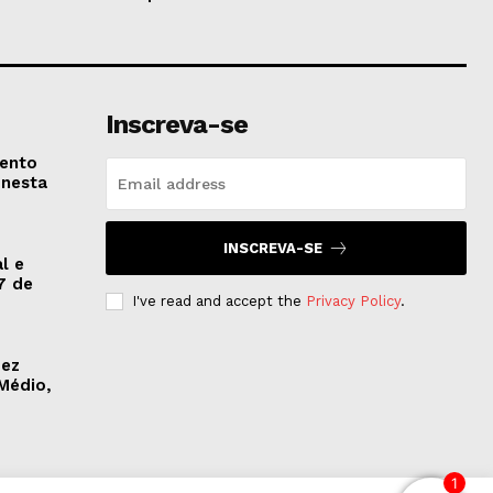
Inscreva-se
vento
 nesta
INSCREVA-SE
l e
7 de
I've read and accept the
Privacy Policy
.
dez
Médio,
1