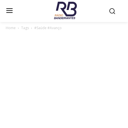
Home
Tags
#Saúde #Avanço