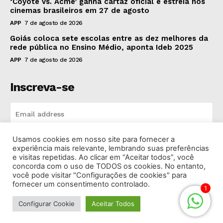
‘Coyote vs. Acme’ ganha cartaz oficial e estreia nos
cinemas brasileiros em 27 de agosto
APP
7 de agosto de 2026
Goiás coloca sete escolas entre as dez melhores da
rede pública no Ensino Médio, aponta Ideb 2025
APP
7 de agosto de 2026
Inscreva-se
Usamos cookies em nosso site para fornecer a
INSCREVA-SE
experiência mais relevante, lembrando suas preferências
e visitas repetidas. Ao clicar em “Aceitar todos”, você
concorda com o uso de TODOS os cookies. No entanto,
I've read and accept the
Privacy Policy
.
você pode visitar "Configurações de cookies" para
fornecer um consentimento controlado.
1
Configurar Cookie
Aceitar Todos
© 2026 Rádio Bandeirantes Goiânia. Todos os Direitos
Reservados.