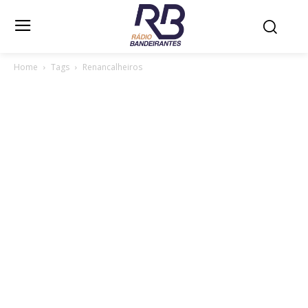
Home
Tags
Renancalheiros