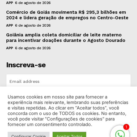
APP
6 de agosto de 2026
Comércio de Goiás movimenta R$ 295,3 bilhões em
2024 e lidera geração de empregos no Centro-Oeste
APP
6 de agosto de 2026
Goiânia amplia coleta domiciliar de leite materno
para incentivar doações durante o Agosto Dourado
APP
6 de agosto de 2026
Inscreva-se
Usamos cookies em nosso site para fornecer a
INSCREVA-SE
experiência mais relevante, lembrando suas preferências
e visitas repetidas. Ao clicar em “Aceitar todos”, você
concorda com o uso de TODOS os cookies. No entanto,
I've read and accept the
Privacy Policy
.
você pode visitar "Configurações de cookies" para
fornecer um consentimento controlado.
1
Configurar Cookie
Aceitar Todos