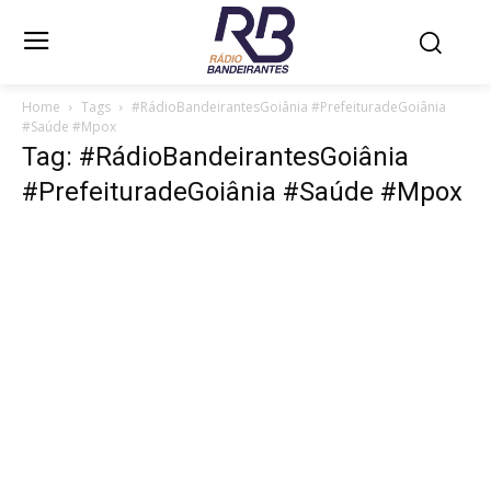
Home
Tags
#RádioBandeirantesGoiânia #PrefeituradeGoiânia
#Saúde #Mpox
Tag: #RádioBandeirantesGoiânia
#PrefeituradeGoiânia #Saúde #Mpox