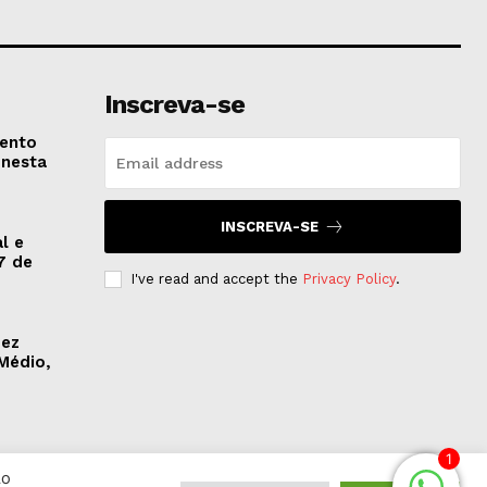
Inscreva-se
vento
 nesta
INSCREVA-SE
l e
7 de
I've read and accept the
Privacy Policy
.
dez
Médio,
1
Ao