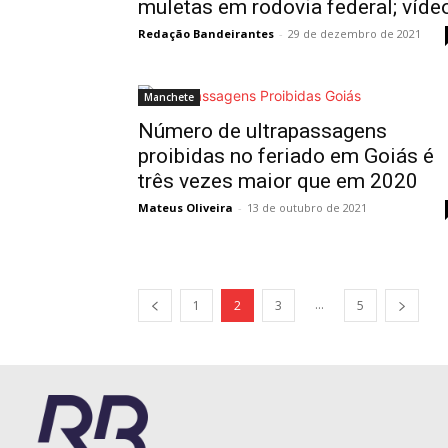
muletas em rodovia federal; víde
Redação Bandeirantes
-
29 de dezembro de 2021
Manchete
Número de ultrapassagens
proibidas no feriado em Goiás é
três vezes maior que em 2020
Mateus Oliveira
-
13 de outubro de 2021
...
1
2
3
5