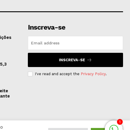
Inscreva-se
ições
INSCREVA-SE
5,3
I've read and accept the
Privacy Policy
.
eite
rante
1
Ao