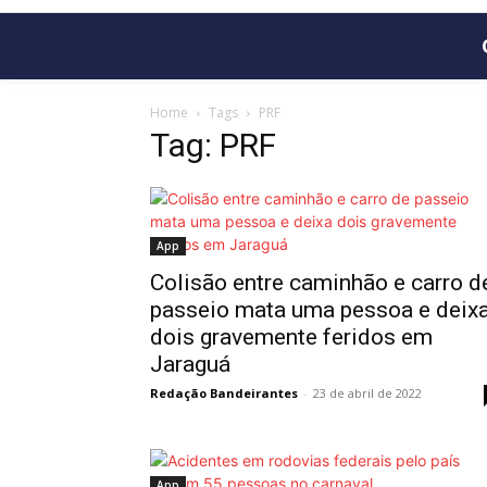
Home
Tags
PRF
Tag: PRF
App
Colisão entre caminhão e carro d
passeio mata uma pessoa e deix
dois gravemente feridos em
Jaraguá
Redação Bandeirantes
-
23 de abril de 2022
App