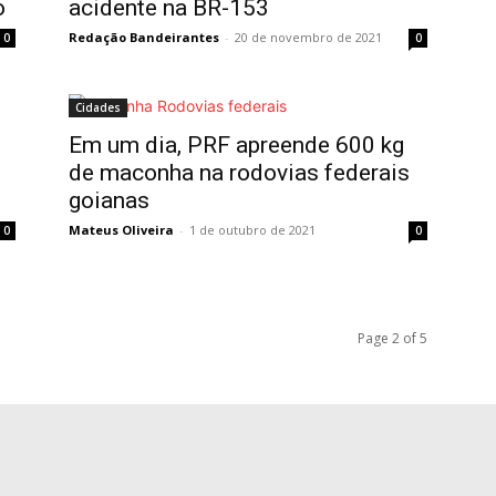
o
acidente na BR-153
Redação Bandeirantes
-
20 de novembro de 2021
0
0
Cidades
Em um dia, PRF apreende 600 kg
de maconha na rodovias federais
goianas
Mateus Oliveira
-
1 de outubro de 2021
0
0
Page 2 of 5