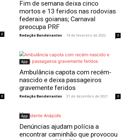
Fim de semana deixa cinco
mortos e 13 feridos nas rodovias
federais goianas; Carnaval
preocupa PRF
0
Redação Bandeirantes
-
14 de fevereiro de 2022
0
App
Ambulância capota com recém-
nascido e deixa passageiros
gravemente feridos
Redação Bandeirantes
-
31 de dezembro de 2021
0
0
App
Denúncias ajudam polícia a
encontrar caminhão que provocou