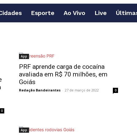
Cidades
Esporte
Ao Vivo
Live
Última
App
PRF aprende carga de cocaína
avaliada em R$ 70 milhões, em
e
Goiás
a
Redação Bandeirantes
-
27 de março de 2022
0
0
App