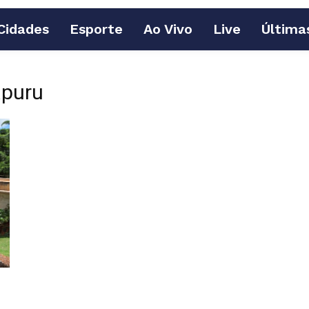
Cidades
Esporte
Ao Vivo
Live
Última
apuru