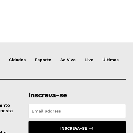
Cidades
Esporte
Ao Vivo
Live
Últimas
Inscreva-se
vento
 nesta
INSCREVA-SE
l e