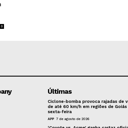
a
0
any
Últimas
Ciclone-bomba provoca rajadas de 
de até 60 km/h em regiões de Goiás
sexta-feira
APP
7 de agosto de 2026
‘Coyote vs. Acme’ ganha cartaz oficia