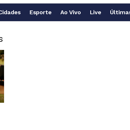
Cidades
Esporte
Ao Vivo
Live
Última
s