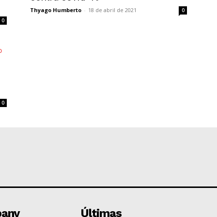
Thyago Humberto
-
18 de abril de 2021
0
0
0
any
Últimas