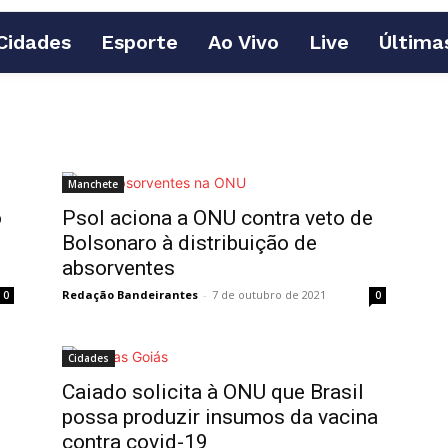
Cidades
Esporte
Ao Vivo
Live
Última
Manchete
o
Psol aciona a ONU contra veto de
Bolsonaro à distribuição de
absorventes
Redação Bandeirantes
-
7 de outubro de 2021
0
0
Cidades
Caiado solicita à ONU que Brasil
possa produzir insumos da vacina
contra covid-19