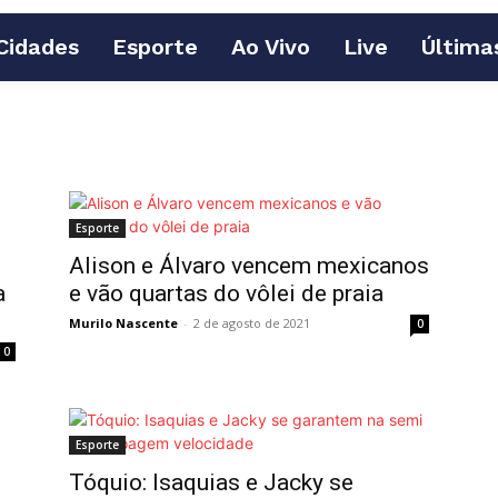
Cidades
Esporte
Ao Vivo
Live
Última
Esporte
Alison e Álvaro vencem mexicanos
a
e vão quartas do vôlei de praia
Murilo Nascente
-
2 de agosto de 2021
0
0
Esporte
Tóquio: Isaquias e Jacky se