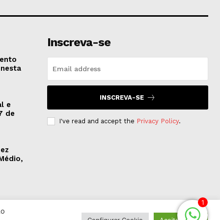
Inscreva-se
vento
 nesta
INSCREVA-SE
l e
7 de
I've read and accept the
Privacy Policy
.
dez
Médio,
1
Ao
Configurar Cookie
Aceitar Todos