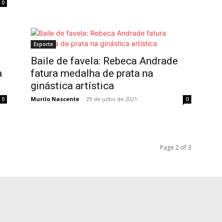
0
Esporte
Baile de favela: Rebeca Andrade
a
fatura medalha de prata na
ginástica artística
Murilo Nascente
-
29 de julho de 2021
0
0
Page 2 of 3