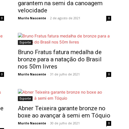
garantem na semi da canoagem
velocidade
Murilo Nascente
-
2 de agosto de 2021
0
0
Esporte
Bruno Fratus fatura medalha de
bronze para a natação do Brasil
nos 50m livres
Murilo Nascente
-
31 de julho de 2021
0
0
Esporte
 e
Abner Teixeira garante bronze no
boxe ao avançar à semi em Tóquio
Murilo Nascente
-
30 de julho de 2021
0