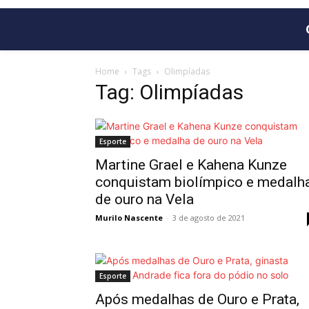
Home
Tags
Olimpíadas
Tag: Olimpíadas
Esporte
Martine Grael e Kahena Kunze
conquistam biolímpico e medalh
de ouro na Vela
Murilo Nascente
-
3 de agosto de 2021
Esporte
Após medalhas de Ouro e Prata,