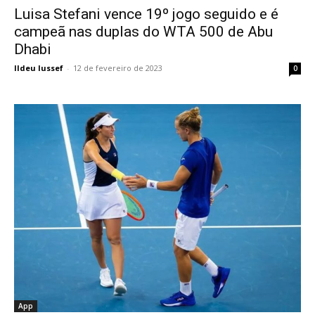
Luisa Stefani vence 19º jogo seguido e é
campeã nas duplas do WTA 500 de Abu
Dhabi
Ildeu Iussef
-
12 de fevereiro de 2023
0
App