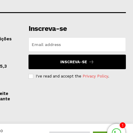
Inscreva-se
ições
INSCREVA-SE
5,3
I've read and accept the
Privacy Policy
.
eite
rante
1
Ao