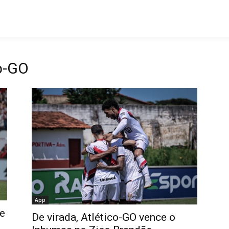
o-GO
App
 e
De virada, Atlético-GO vence o