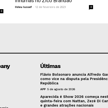
Inhumas no Zico Brandão
Ildeu Iussef
-
12 de fevereiro de 2023
0
0
any
Últimas
Flávio Bolsonaro anuncia Alfredo Ga
como vice na disputa pela Presidênc
República
APP
5 de agosto de 2026
Aparecida é Show 2026 começa nes
quinta-feira com Nattan, Zezé Di C
e grandes atrações nacionais