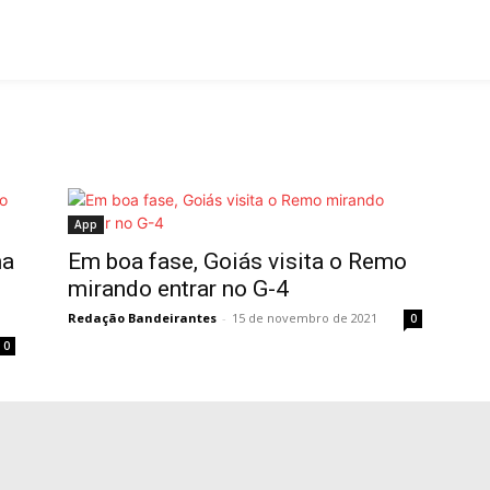
App
ma
Em boa fase, Goiás visita o Remo
mirando entrar no G-4
Redação Bandeirantes
-
15 de novembro de 2021
0
0