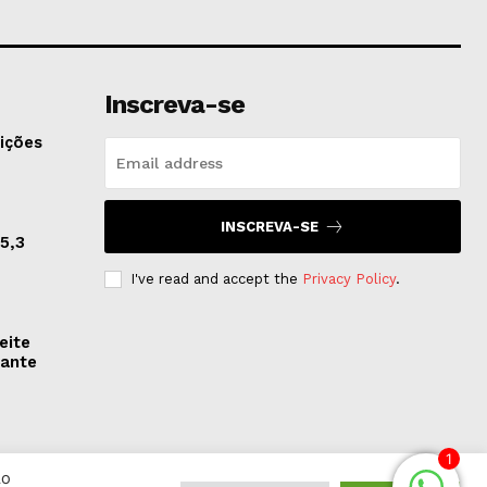
Inscreva-se
ições
INSCREVA-SE
5,3
I've read and accept the
Privacy Policy
.
eite
rante
1
Ao