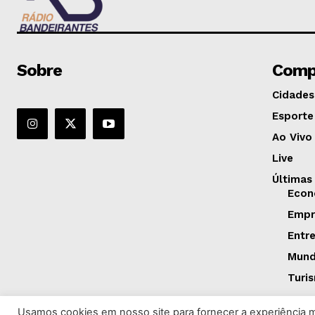
Sobre
Comp
Cidades
Esporte
Ao Vivo
Live
Últimas
Econ
Empr
Entr
Mun
Turi
Usamos cookies em nosso site para fornecer a experiência ma