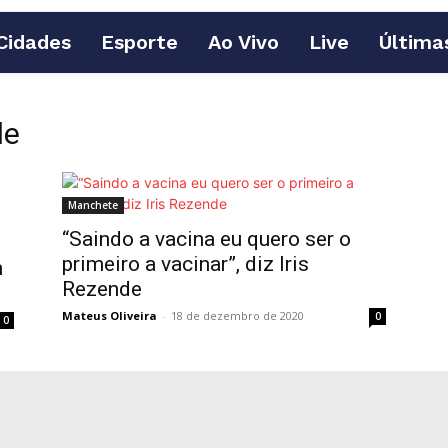
Cidades
Esporte
Ao Vivo
Live
Última
de
Manchete
e
“Saindo a vacina eu quero ser o
primeiro a vacinar”, diz Iris
m
Rezende
Mateus Oliveira
-
18 de dezembro de 2020
0
0