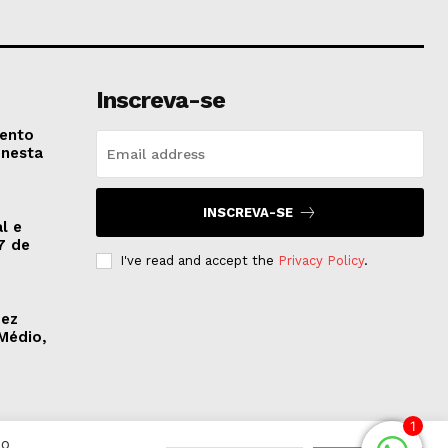
Inscreva-se
vento
 nesta
INSCREVA-SE
l e
7 de
I've read and accept the
Privacy Policy
.
dez
Médio,
1
Ao