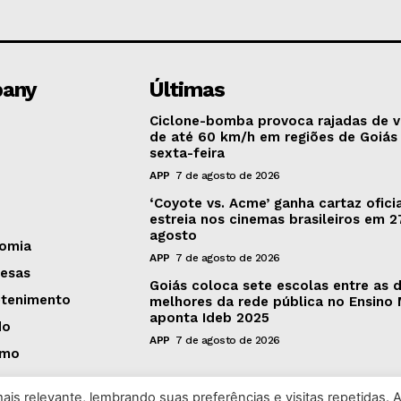
any
Últimas
Ciclone-bomba provoca rajadas de 
de até 60 km/h em regiões de Goiás
sexta-feira
APP
7 de agosto de 2026
‘Coyote vs. Acme’ ganha cartaz oficia
estreia nos cinemas brasileiros em 2
agosto
omia
APP
7 de agosto de 2026
esas
Goiás coloca sete escolas entre as 
etenimento
melhores da rede pública no Ensino 
aponta Ideb 2025
do
APP
7 de agosto de 2026
smo
is relevante, lembrando suas preferências e visitas repetidas. 