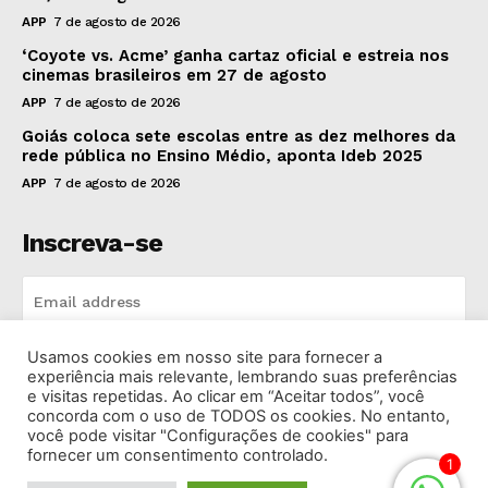
APP
7 de agosto de 2026
‘Coyote vs. Acme’ ganha cartaz oficial e estreia nos
cinemas brasileiros em 27 de agosto
APP
7 de agosto de 2026
Goiás coloca sete escolas entre as dez melhores da
rede pública no Ensino Médio, aponta Ideb 2025
APP
7 de agosto de 2026
Inscreva-se
Usamos cookies em nosso site para fornecer a
INSCREVA-SE
experiência mais relevante, lembrando suas preferências
e visitas repetidas. Ao clicar em “Aceitar todos”, você
concorda com o uso de TODOS os cookies. No entanto,
I've read and accept the
Privacy Policy
.
você pode visitar "Configurações de cookies" para
fornecer um consentimento controlado.
1