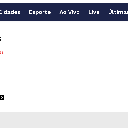
Cidades
Esporte
Ao Vivo
Live
Última
s
0