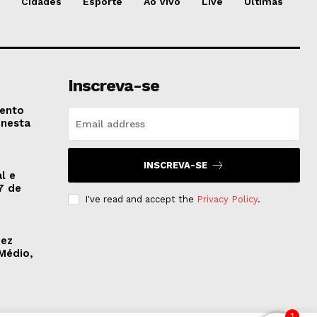
Cidades
Esporte
Ao Vivo
Live
Últimas
Inscreva-se
vento
 nesta
INSCREVA-SE
l e
7 de
I've read and accept the
Privacy Policy
.
dez
Médio,
1