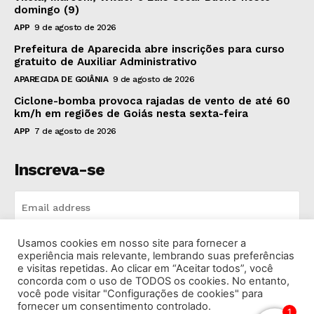
domingo (9)
APP
9 de agosto de 2026
Prefeitura de Aparecida abre inscrições para curso
gratuito de Auxiliar Administrativo
APARECIDA DE GOIÂNIA
9 de agosto de 2026
Ciclone-bomba provoca rajadas de vento de até 60
km/h em regiões de Goiás nesta sexta-feira
APP
7 de agosto de 2026
Inscreva-se
Usamos cookies em nosso site para fornecer a
INSCREVA-SE
experiência mais relevante, lembrando suas preferências
e visitas repetidas. Ao clicar em “Aceitar todos”, você
concorda com o uso de TODOS os cookies. No entanto,
I've read and accept the
Privacy Policy
.
você pode visitar "Configurações de cookies" para
fornecer um consentimento controlado.
1