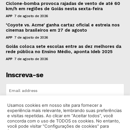
Ciclone-bomba provoca rajadas de vento de até 60
km/h em regiões de Goiás nesta sexta-feira
APP
7 de agosto de 2026
‘Coyote vs. Acme’ ganha cartaz oficial e estreia nos
cinemas brasileiros em 27 de agosto
APP
7 de agosto de 2026
Goiás coloca sete escolas entre as dez melhores da
rede pública no Ensino Médio, aponta Ideb 2025
APP
7 de agosto de 2026
Inscreva-se
Usamos cookies em nosso site para fornecer a
INSCREVA-SE
experiência mais relevante, lembrando suas preferências
e visitas repetidas. Ao clicar em “Aceitar todos”, você
concorda com o uso de TODOS os cookies. No entanto,
I've read and accept the
Privacy Policy
.
você pode visitar "Configurações de cookies" para