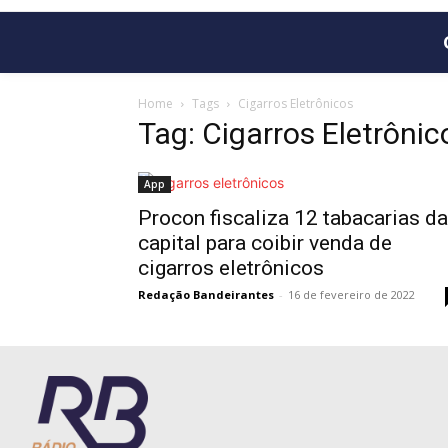
Home
Tags
Cigarros Eletrônicos
Tag: Cigarros Eletrônic
App
Procon fiscaliza 12 tabacarias da
capital para coibir venda de
cigarros eletrônicos
Redação Bandeirantes
-
16 de fevereiro de 2022