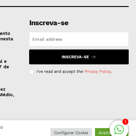
Inscreva-se
vento
 nesta
INSCREVA-SE
l e
7 de
I've read and accept the
Privacy Policy
.
dez
Médio,
1
Ao
Configurar Cookie
Aceitar Todos