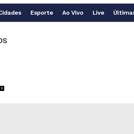
Cidades
Esporte
Ao Vivo
Live
Última
os
0