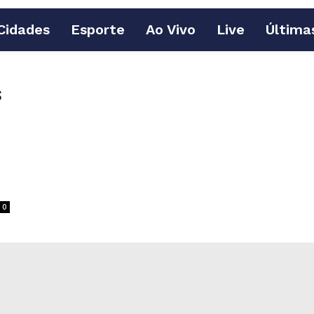
Cidades
Esporte
Ao Vivo
Live
Última
s
0