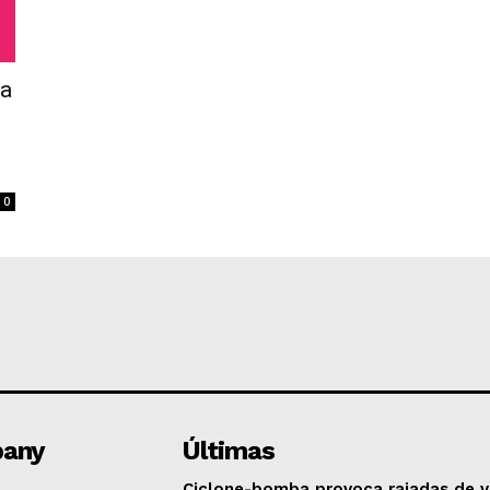
ia
0
any
Últimas
Ciclone-bomba provoca rajadas de 