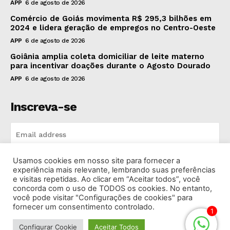
APP
6 de agosto de 2026
Comércio de Goiás movimenta R$ 295,3 bilhões em
2024 e lidera geração de empregos no Centro-Oeste
APP
6 de agosto de 2026
Goiânia amplia coleta domiciliar de leite materno
para incentivar doações durante o Agosto Dourado
APP
6 de agosto de 2026
Inscreva-se
Usamos cookies em nosso site para fornecer a
INSCREVA-SE
experiência mais relevante, lembrando suas preferências
e visitas repetidas. Ao clicar em “Aceitar todos”, você
concorda com o uso de TODOS os cookies. No entanto,
I've read and accept the
Privacy Policy
.
você pode visitar "Configurações de cookies" para
fornecer um consentimento controlado.
1
Configurar Cookie
Aceitar Todos
© 2026 Rádio Bandeirantes Goiânia. Todos os Direitos