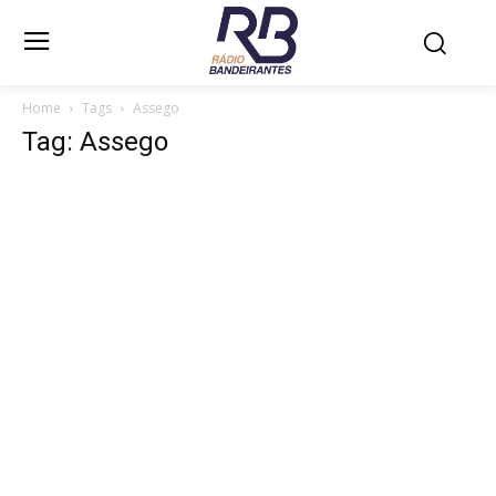
Home
Tags
Assego
Tag: Assego