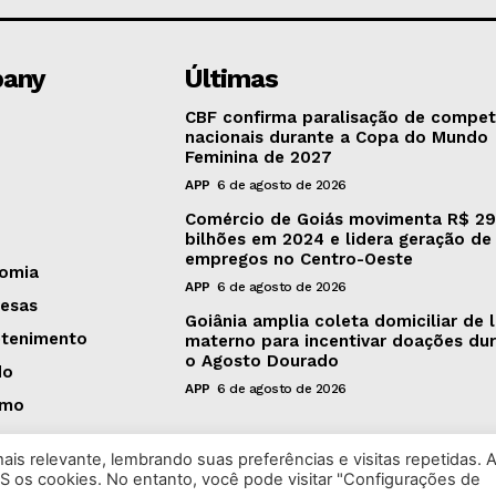
any
Últimas
CBF confirma paralisação de compet
nacionais durante a Copa do Mundo
Feminina de 2027
APP
6 de agosto de 2026
Comércio de Goiás movimenta R$ 29
bilhões em 2024 e lidera geração de
empregos no Centro-Oeste
omia
APP
6 de agosto de 2026
esas
Goiânia amplia coleta domiciliar de l
etenimento
materno para incentivar doações du
o Agosto Dourado
do
APP
6 de agosto de 2026
smo
is relevante, lembrando suas preferências e visitas repetidas. 
S os cookies. No entanto, você pode visitar "Configurações de
 2026 Rádio Bandeirantes Goiânia. Todos os Direitos Reservado