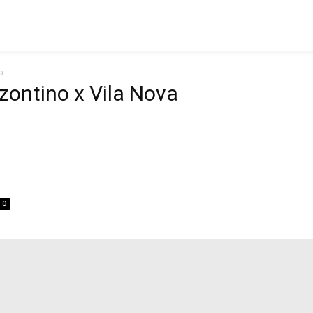
a
zontino x Vila Nova
0