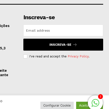
Inscreva-se
ições
INSCREVA-SE
5,3
I've read and accept the
Privacy Policy
.
eite
rante
1
Ao
Configurar Cookie
Aceitar Todos
s.