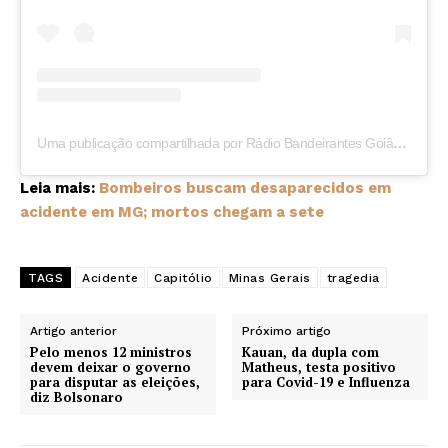
Uma publicação compartilhada por Rádio Bandeirantes Goiânia (@radiobandeirantesgoiania)
Leia mais:
Bombeiros buscam desaparecidos em
acidente em MG; mortos chegam a sete
TAGS
Acidente
Capitólio
Minas Gerais
tragedia
Artigo anterior
Próximo artigo
Pelo menos 12 ministros
Kauan, da dupla com
devem deixar o governo
Matheus, testa positivo
para disputar as eleições​,
para Covid-19 e Influenza
diz Bolsonaro