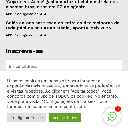
‘Coyote vs. Acme’ ganha cartaz oficial e estreia nos
cinemas brasileiros em 27 de agosto
APP
7 de agosto de 2026
Goiás coloca sete escolas entre as dez melhores da
rede pública no Ensino Médio, aponta Ideb 2025
APP
7 de agosto de 2026
Inscreva-se
Usamos cookies em nosso site para fornecer a
INSCREVA-SE
experiência mais relevante, lembrando suas preferências
e visitas repetidas. Ao clicar em “Aceitar todos”, você
concorda com o uso de TODOS os cookies. No entanto,
I've read and accept the
Privacy Policy
.
você pode visitar "Configurações de cookies" para
fornecer um consentimento controlado.
1
Configurar Cookie
Aceitar Todos
© 2026 Rádio Bandeirantes Goiânia. Todos os Direitos
Reservados.