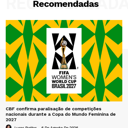
RECOMENDAD
Recomendadas
CBF confirma paralisação de competições
nacionais durante a Copa do Mundo Feminina de
2027
Lucas Freitas
-
6 De Agosto De 2026