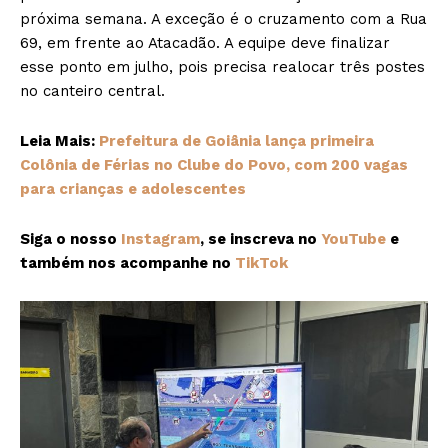
próxima semana. A exceção é o cruzamento com a Rua
69, em frente ao Atacadão. A equipe deve finalizar
esse ponto em julho, pois precisa realocar três postes
no canteiro central.
Leia Mais:
Prefeitura de Goiânia lança primeira
Colônia de Férias no Clube do Povo, com 200 vagas
para crianças e adolescentes
Siga o nosso
Instagram
, se inscreva no
YouTube
e
também nos acompanhe no
TikTok