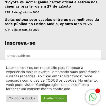
‘Coyote vs. Acme’ ganha cartaz oficial e estreia nos
cinemas brasileiros em 27 de agosto
APP
7 de agosto de 2026
Goiás coloca sete escolas entre as dez melhores da
rede pública no Ensino Médio, aponta Ideb 2025
APP
7 de agosto de 2026
Inscreva-se
Usamos cookies em nosso site para fornecer a
INSCREVA-SE
experiência mais relevante, lembrando suas preferências
e visitas repetidas. Ao clicar em “Aceitar todos”, você
concorda com o uso de TODOS os cookies. No entanto,
I've read and accept the
Privacy Policy
.
você pode visitar "Configurações de cookies" para
fornecer um consentimento controlado.
1
Configurar Cookie
Aceitar Todos
© 2026 Rádio Bandeirantes Goiânia. Todos os Direitos
Reservados.