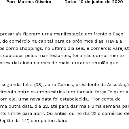
Por:
Mateus Oliveira
Data:
10 de junho de 2020
mpresariais fizeram uma manifestação em frente o Paço
a do comércio na capital para os próximos dias. Havia a
s como shoppings, no último dia seis, e comércio varejist
s cobrados pelos manifestantes, foi o não cumprimento
presarial ainda no mês de maio, durante reunião que
 segunda-feira (08), Jairo Gomes, presidente da Associaç
imento entre os empresários tem tomado força “e quer a
com ele, uma nova data foi estabelecida. “Por conta do
uma outra data, dia 22, até para dar mais uma semana pa
onto limite para abrir. Ou antes, ou no dia 22 o comércio d
Região da 44”, completou Jairo.