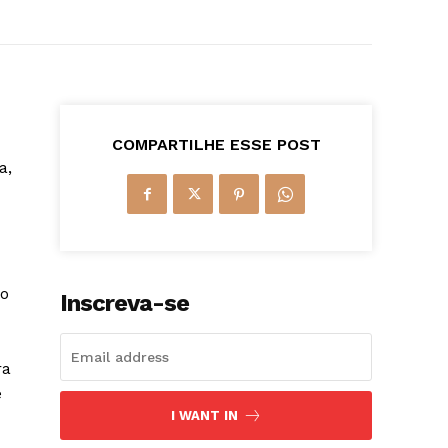
COMPARTILHE ESSE POST
a,
ão
Inscreva-se
ra
e
I WANT IN