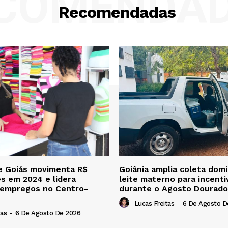
COMENDA
Recomendadas
e Goiás movimenta R$
Goiânia amplia coleta domic
es em 2024 e lidera
leite materno para incent
 empregos no Centro-
durante o Agosto Dourado
Lucas Freitas
-
6 De Agosto D
tas
-
6 De Agosto De 2026