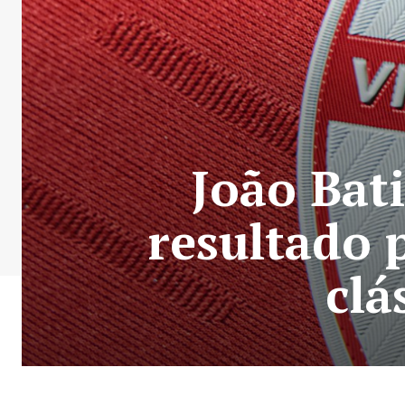
João Bat
resultado 
clá