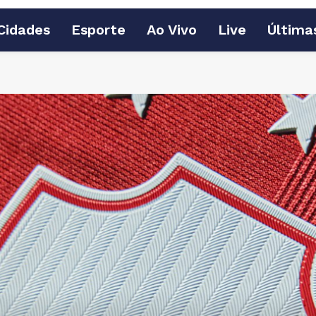
Cidades
Esporte
Ao Vivo
Live
Última