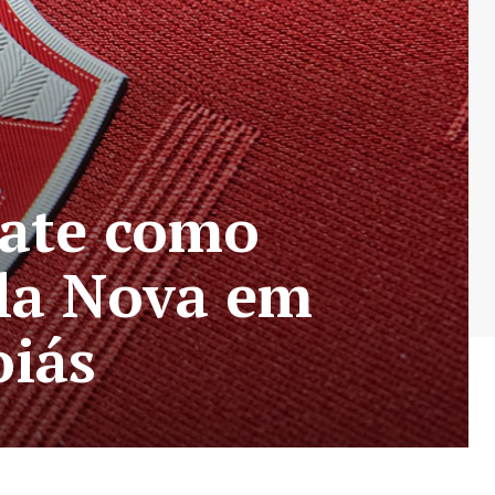
pate como
ila Nova em
oiás