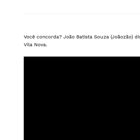
Você concorda? João Batista Souza (Joãozão) d
Vila Nova.