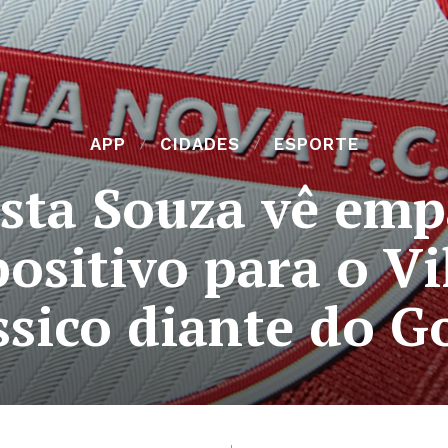
APP
CIDADES
ESPORTE
ista Souza vê em
positivo para o V
ssico diante do G