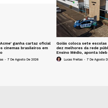
 Acme’ ganha cartaz oficial
Goiás coloca sete escolas
os cinemas brasileiros em
dez melhores da rede públ
to
Ensino Médio, aponta Ide
tas
-
7 De Agosto De 2026
Lucas Freitas
-
7 De Agosto D