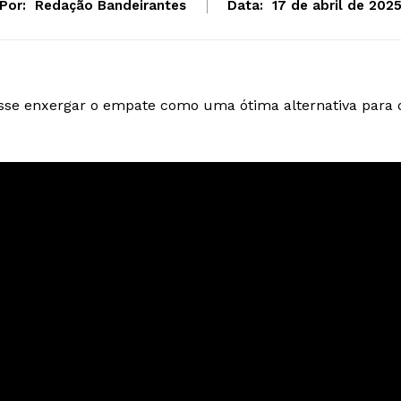
Por:
Redação Bandeirantes
Data:
17 de abril de 202
isse enxergar o empate como uma ótima alternativa para 