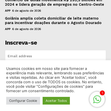
2024 e lidera geração de empregos no Centro-Oeste
APP
6 de agosto de 2026
Goiânia amplia coleta domiciliar de leite materno
para incentivar doações durante o Agosto Dourado
APP
6 de agosto de 2026
Inscreva-se
Usamos cookies em nosso site para fornecer a
INSCREVA-SE
experiência mais relevante, lembrando suas preferências
e visitas repetidas. Ao clicar em “Aceitar todos”, você
concorda com o uso de TODOS os cookies. No entanto,
I've read and accept the
Privacy Policy
.
você pode visitar "Configurações de cookies" para
fornecer um consentimento controlado.
1
Configurar Cookie
Aceitar Todos
© 2026 Rádio Bandeirantes Goiânia. Todos os Direitos
Reservados.