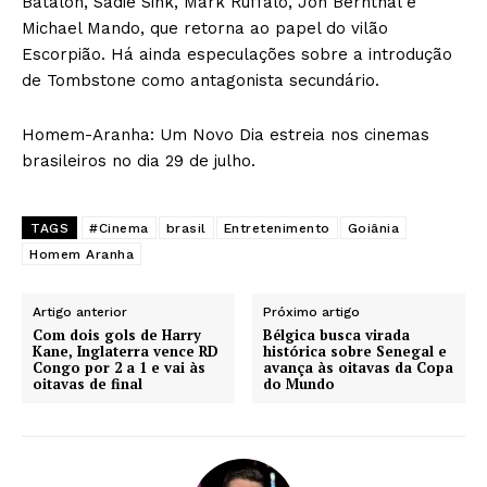
Batalon, Sadie Sink, Mark Ruffalo, Jon Bernthal e
Michael Mando, que retorna ao papel do vilão
Escorpião. Há ainda especulações sobre a introdução
de Tombstone como antagonista secundário.
Homem-Aranha: Um Novo Dia estreia nos cinemas
brasileiros no dia 29 de julho.
TAGS
#Cinema
brasil
Entretenimento
Goiânia
Homem Aranha
Artigo anterior
Próximo artigo
Com dois gols de Harry
Bélgica busca virada
Kane, Inglaterra vence RD
histórica sobre Senegal e
Congo por 2 a 1 e vai às
avança às oitavas da Copa
oitavas de final
do Mundo