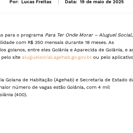
Por:
Lucas Freitas
Data:
19 de maio de 2025
tas para o programa
Para Ter Onde Morar – Aluguel Social
,
bilidade com R$ 350 mensais durante 18 meses. As
s goianos, entre eles Goiânia e Aparecida de Goiânia, e a
 pelo site
aluguelsocial.agehab.go.gov.br
ou pelo aplicativ
ncia Goiana de Habitação (Agehab) e Secretaria de Estado d
 maior número de vagas estão Goiânia, com 4 mil
iânia (400).