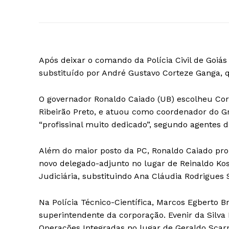
Após deixar o comando da Polícia Civil de Goiá
substituído por André Gustavo Corteze Ganga, qu
O governador Ronaldo Caiado (UB) escolheu Cor
Ribeirão Preto, e atuou como coordenador do G
“profissinal muito dedicado”, segundo agentes 
Além do maior posto da PC, Ronaldo Caiado pr
novo delegado-adjunto no lugar de Reinaldo Kos
Judiciária, substituindo Ana Cláudia Rodrigues S
Na Polícia Técnico-Científica, Marcos Egberto B
superintendente da corporação. Evenir da Silv
Operações Integradas no lugar de Geraldo Scarpe