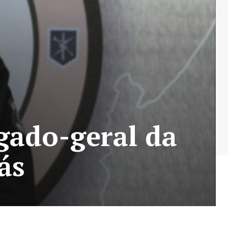
gado-geral da
ás