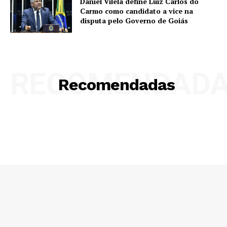
Daniel Vilela define Luiz Carlos do
Carmo como candidato a vice na
disputa pelo Governo de Goiás
RECOMENDAD
Recomendadas