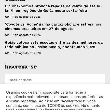
Ciclone-bomba provoca rajadas de vento de até 60
km/h em regiões de Goiás nesta sexta-feira
APP
7 de agosto de 2026
‘Coyote vs. Acme’ ganha cartaz oficial e estreia nos
cinemas brasileiros em 27 de agosto
APP
7 de agosto de 2026
Goiás coloca sete escolas entre as dez melhores da
rede pública no Ensino Médio, aponta Ideb 2025
APP
7 de agosto de 2026
Inscreva-se
Usamos cookies em nosso site para fornecer a
INSCREVA-SE
experiência mais relevante, lembrando suas preferências
e visitas repetidas. Ao clicar em “Aceitar todos”, você
concorda com o uso de TODOS os cookies. No entanto,
I've read and accept the
Privacy Policy
.