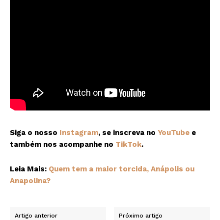
Siga o nosso
Instagram
, se inscreva no
YouTube
e
também nos acompanhe no
TikTok
.
Leia Mais:
Quem tem a maior torcida, Anápolis ou
Anapolina?
Artigo anterior
Próximo artigo