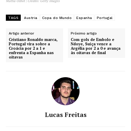
Mattia Ozbot | Crédito: Getty Images
TAGS
Austria
Copa do Mundo
Espanha
Portugal
Artigo anterior
Próximo artigo
Cristiano Ronaldo marca,
Com gols de Embolo e
Portugal vira sobre a
Ndoye, Suíça vence a
Croácia por 2 a 1 e
Argélia por 2 a 0 e avança
enfrenta a Espanha nas
às oitavas de final
oitavas
Lucas Freitas