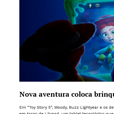
Nova aventura coloca brinq
Em “Toy Story 5”, Woody, Buzz Lightyear e os 
em torno de Lilypad, um tablet tecnológico qu