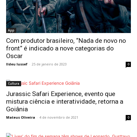
App
Com produtor brasileiro, “Nada de novo no
front” é indicado a nove categorias do
Oscar
Ildeu Iussef
-
25 de janeiro de 2023
0
Cultura
Jurassic Safari Experience, evento que
mistura ciência e interatividade, retorna a
Goiânia
Mateus Oliveira
-
4 de novembro de 2021
0