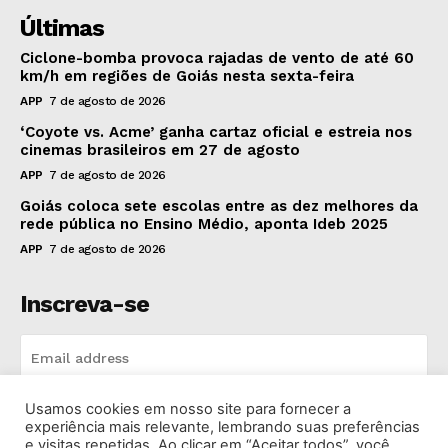
Últimas
Ciclone-bomba provoca rajadas de vento de até 60
km/h em regiões de Goiás nesta sexta-feira
APP
7 de agosto de 2026
‘Coyote vs. Acme’ ganha cartaz oficial e estreia nos
cinemas brasileiros em 27 de agosto
APP
7 de agosto de 2026
Goiás coloca sete escolas entre as dez melhores da
rede pública no Ensino Médio, aponta Ideb 2025
APP
7 de agosto de 2026
Inscreva-se
Usamos cookies em nosso site para fornecer a
INSCREVA-SE
experiência mais relevante, lembrando suas preferências
e visitas repetidas. Ao clicar em “Aceitar todos”, você