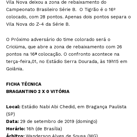
Vila Nova deixou a zona de rebaixamento do
Campeonato Brasileiro Série B. O Tigrão é o 16º
colocado, com 28 pontos. Apenas dois pontos separa o
Vila Nova do Z-4 da Série B.
O Próximo adversário do time colorado será o
Criciúma, que abre a zona de rebaixamento com 26
pontos na 16
ª
colocação. O confronto acontece na
terça-feira,01, no Estádio Serra Dourada, às 19h15 em
Goiânia.
FICHA TÉCNICA
BRAGANTINO 2 X 0 VITÓRIA
Local:
Estádio Nabi Abi Chedid, em Bragança Paulista
(SP)
Data:
29 de setembro de 2019 (domingo)
Horário:
16h (de Brasília)
Árbitro:
Wanderson Alves de Sousa (MG)