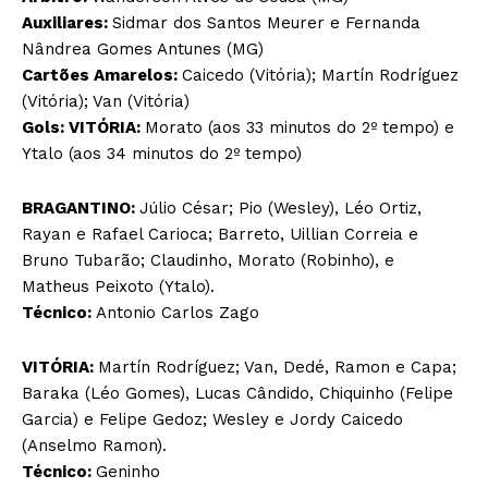
Auxiliares:
Sidmar dos Santos Meurer e Fernanda
Nândrea Gomes Antunes (MG)
Cartões Amarelos:
Caicedo (Vitória); Martín Rodríguez
(Vitória); Van (Vitória)
Gols: VITÓRIA:
Morato (aos 33 minutos do 2º tempo) e
Ytalo (aos 34 minutos do 2º tempo)
BRAGANTINO:
Júlio César; Pio (Wesley), Léo Ortiz,
Rayan e Rafael Carioca; Barreto, Uillian Correia e
Bruno Tubarão; Claudinho, Morato (Robinho), e
Matheus Peixoto (Ytalo).
Técnico:
Antonio Carlos Zago
VITÓRIA:
Martín Rodríguez; Van, Dedé, Ramon e Capa;
Baraka (Léo Gomes), Lucas Cândido, Chiquinho (Felipe
Garcia) e Felipe Gedoz; Wesley e Jordy Caicedo
(Anselmo Ramon).
Técnico:
Geninho