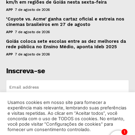
km/h em regiões de Goiás nesta sexta-feira
APP
7 de agosto de 2026
‘Coyote vs. Acme’ ganha cartaz oficial e estreia nos
cinemas brasileiros em 27 de agosto
APP
7 de agosto de 2026
Goiás coloca sete escolas entre as dez melhores da
rede pública no Ensino Médio, aponta Ideb 2025
APP
7 de agosto de 2026
Inscreva-se
Usamos cookies em nosso site para fornecer a
INSCREVA-SE
experiência mais relevante, lembrando suas preferências
e visitas repetidas. Ao clicar em “Aceitar todos”, você
concorda com o uso de TODOS os cookies. No entanto,
I've read and accept the
Privacy Policy
.
você pode visitar "Configurações de cookies" para
fornecer um consentimento controlado.
1